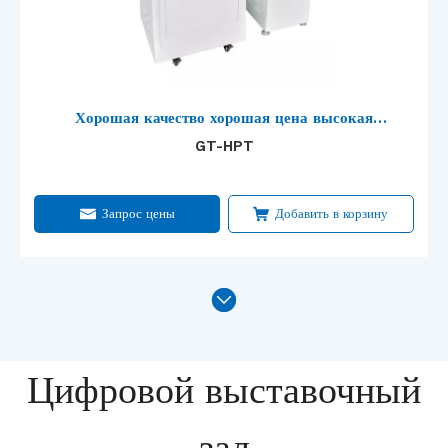
Хорошая качество хорошая цена высокая
точная машина для тестирования
GT-HPT
гидростатического давления для PE PV PP Pipe
с CE
Запрос цены
Добавить в корзину
Цифровой выставочный
зал