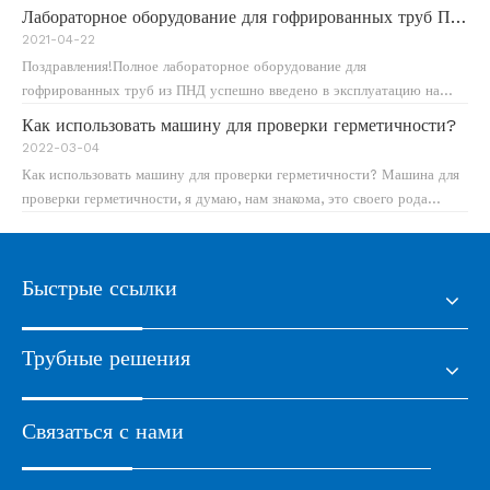
трубы 2000 мм успешно установлен на заводе клиента. Самый
Лабораторное оборудование для гофрированных труб ПНД
большой в мире термобак для трубы 2000 мм успешно установлен на
2021-04-22
заводе клиента.
Поздравления!Полное лабораторное оборудование для
гофрированных труб из ПНД успешно введено в эксплуатацию на
заводе клиента.
Как использовать машину для проверки герметичности?
2022-03-04
Как использовать машину для проверки герметичности? Машина для
проверки герметичности, я думаю, нам знакома, это своего рода
имитация давления воздуха и давления воды, прибор для проверки
водонепроницаемости продукта может определить утечку продукта,
не повреждая его. продукт
Быстрые ссылки
Трубные решения
Связаться с нами